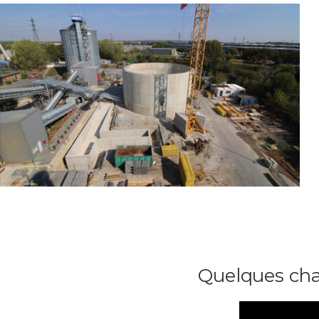
Silo (Cergy)
Client : Coriance
Objet des travaux : Construction d’un silo de stockage de 4 000
m3
Spécificité : Ø 21.50m – Hauteur 12.00m
Quelques cha