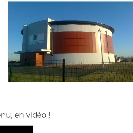
Réservoir d'eau potable
(Grenay)
Client : Ville de Grenay
Objet des travaux : Construction d’un réservoir d’eau potable
Spécificité : 5000 m3 de contenance
u, en vidéo !