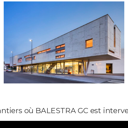
Médiathèque (Grenay)
Client : Ville de Grenay
Objet des travaux : Construction d’une médiathèque (Lot Gros
Œuvre)
Spécificité : Structure réalisé en béton blanc avec parement
« Vagué »
ntiers où BALESTRA GC est interven