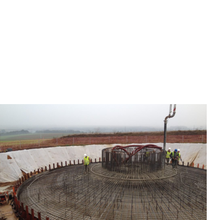
Fondation d'éolienne
(Frévent)
Client : Repower
Objet des travaux : Construction de 8 éoliennes
Spécificité : Massifs éoliens de 17.90m de diamètre (356m3 de
béton par unité)