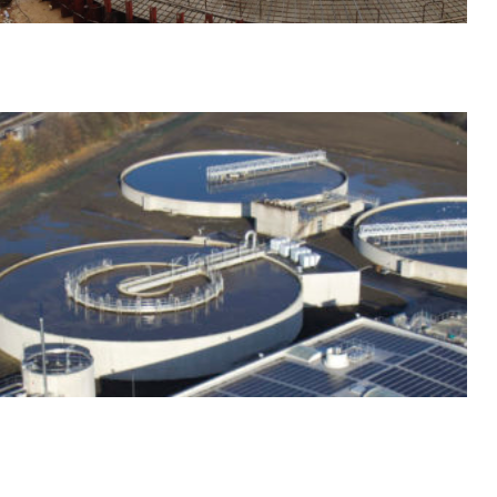
Station d'épuration (Hénin-
Beaumont)
Client : CAHC
Objet des travaux : Construction de la station d’épuration
d’Hénin-Beaumont
Spécificité : Station d’épuration de 80 000 E/H