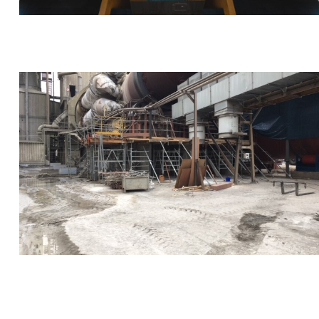
Cimenterie (Lumbres)
Client : Eqiom
Objet des travaux : Génie civil pour la construction d’un
nouveau refroidisseur