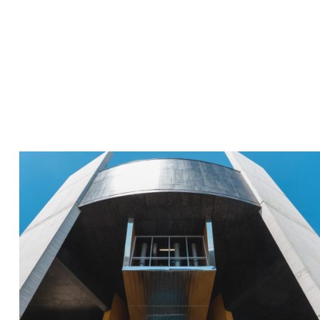
Château d'eau (Lens)
Client : Communauté d’Agglomération Lens-Liévin
Objet des travaux : Construction d’un réservoir d’eau potable
de 5000 m3
Spécificité : Réservoir d’eau potable de 5000m3 sur tour