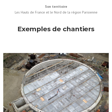
Son territoire
Les Hauts de France et le Nord de la région Parisienne
Exemples de chantiers
Bassin circulaire (Carvin)
Client : CAHC
Objet des travaux : Restructuration hydraulique des bassins des
Botiaux
Spécificité : 2 bassins combinés Décanteur/BSR de 3000m3
enterrés